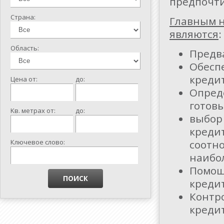
предпочт
Страна:
Главным н
являются
:
Область:
Предв
Обесп
креди
Цена от:
до:
Опред
готовы
Kв. метрах от:
до:
выбор
кредит
Ключевое слово:
соотн
наибо
Помощь
креди
Контр
кредит