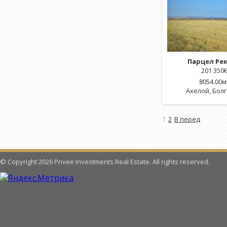
Парцел Ре
201 350
8054.00м
Ахелой
,
Бол
1
2
В перед
© Copyright 2026 Privee Investments Real Estate. All rights reserved.