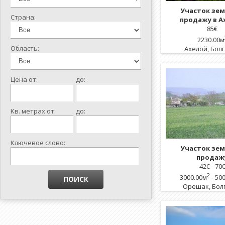
Участок зем
Страна:
продажу в А
85
€
2230.00м
Область:
Ахелой
,
Бол
Цена от:
до:
Kв. метрах от:
до:
Ключевое слово:
Участок зем
продаж
42
€ -
70
2
3000.00м
- 50
Орешак
,
Бол