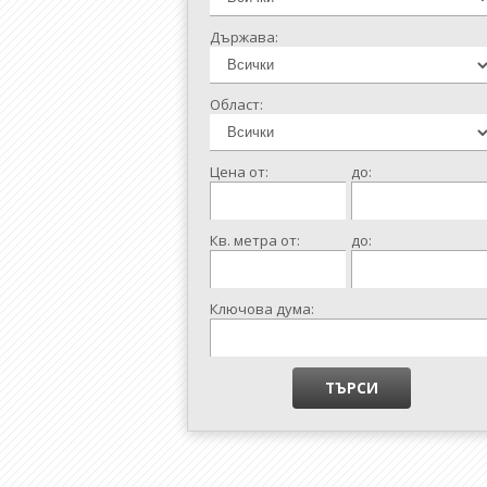
Държава:
Област:
Цена от:
до:
Кв. метра от:
до:
Ключова дума: