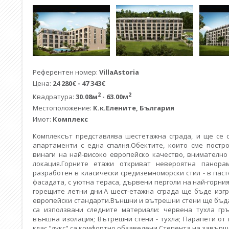
Референтен номер:
VillaAstoria
Цена:
24 280
€ -
47 343
€
2
2
Квадратура:
30.08м
- 63.00м
Местоположение:
К.к.Елените
,
България
Имот:
Комплекс
Комплексът представлява шестетажна сграда, и ще се с
апартаменти с една спалня.Обектите, които сме постро
винаги на най-високо европейско качество, внимателно
локация.Горните етажи откриват невероятна панора
разработен в класически средиземноморски стил - в паст
фасадата, с уютна тераса, дървени перголи на най-горния
горещите летни дни.А шест-етажна сграда ще бъде изгр
европейски стандарти.Външни и вътрешни стени ще бъдат
са използвани следните материали: червена тухла гръ
външна изолация; Вътрешни стени - тухла; Парапети от
клас "лукс" са комфортно обзаведени.Степента на завърше