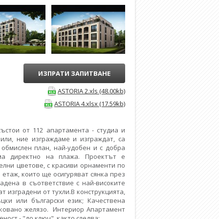
ИЗПРАТИ ЗАПИТВАНЕ
ASTORIA 2.xls (48.00kb)
ASTORIA 4.xlsx (17.59kb)
ъстои от 112 апартамента - студиа и
или, ние изграждаме и изграждат, са
 обмислен план, най-удобен и с добра
ма директно на плажа. Проектът е
елни цветове, с красиви орнаменти по
 етаж, които ще осигуряват сянка през
адена в съответствие с най-високите
 изградени от тухли.В конструкцията,
цки или български език; Качествена
 ковано желязо. Интериор Апартамент
ност - "до ключ", както следва: