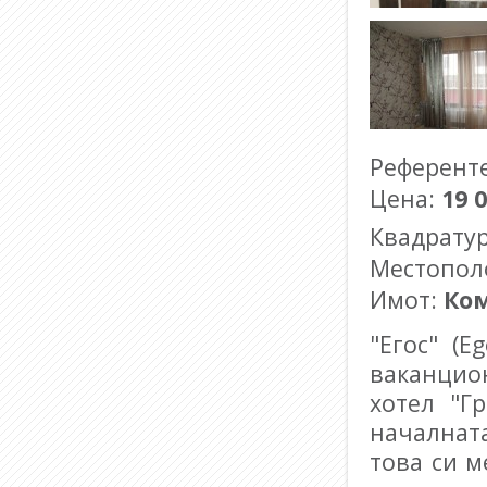
Референт
Цена:
19 
Квадрату
Местопол
Имот:
Ко
"Егос" (E
ваканцио
хотел "Г
началнат
това си м