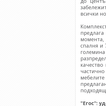
до центъ
забележи
всички н
Комплекс
предлаг
момента, 
спалня и 
големин
разпреде
качество
частично 
мебелите
предлаган
подходящ
"Егос": у