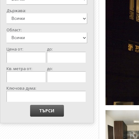
Държава:
Област:
Цена от:
до:
Кв. метра от:
до:
Ключова дума: