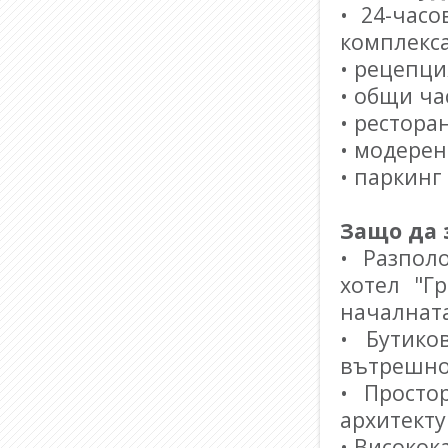
• 24-час
комплекса
• рецепци
• общи ча
• рестора
• модере
• паркинг
Защо да 
• Разпол
хотел "Г
началната
• Бутико
вътрешно
• Просто
архитекту
• Високок