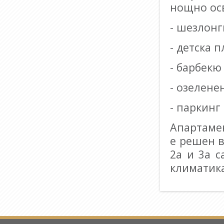
нощно ос
- шезлонг
- детска
- барбекю
- озелене
- паркинг
Апартамен
е решен в
2а и 3а 
климатика