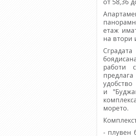
от 58,36 д
Апартаме
панорамн
етаж има
на втори 
Сградата
боядисана
работи 
предлаг
удобство
и "Буджа
комплекс
морето.
Комплексъ
- плувен 