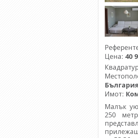
Референт
Цена:
40 
Квадрату
Местопол
Българи
Имот:
Ко
Малък ую
250 метр
представ
прилежащ