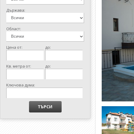
Държава:
Област:
Цена от:
до:
Кв. метра от:
до:
Ключова дума: