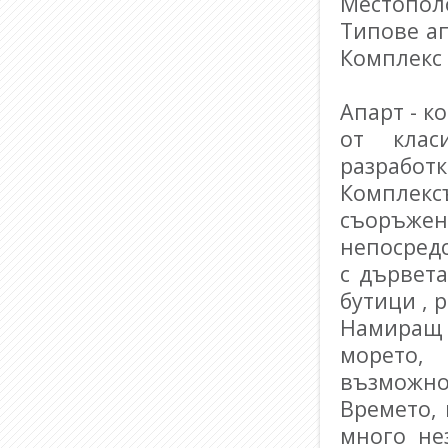
Местополо
Типове ап
Комплекс 
Апарт - к
от клас
разработк
Комплекс
съоръже
непосредс
с дървет
бутици , 
Намиращ 
морето,
възможно
Времето, 
много не