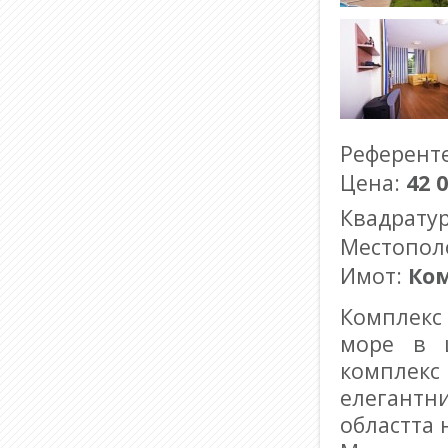
Референт
Цена:
42 
Квадрату
Местопол
Имот:
Ко
Комплекс 
море в 
комплек
елегантни
областта 