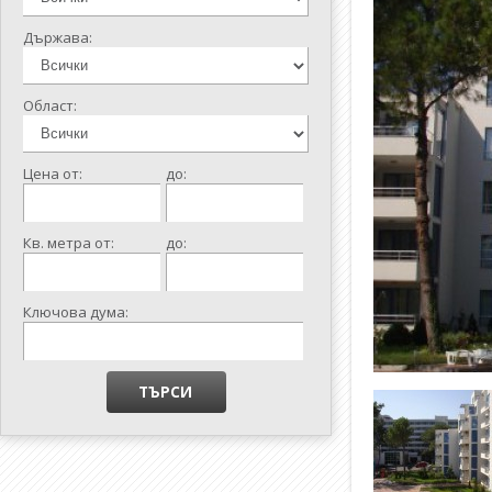
Държава:
Област:
Цена от:
до:
Кв. метра от:
до:
Ключова дума: