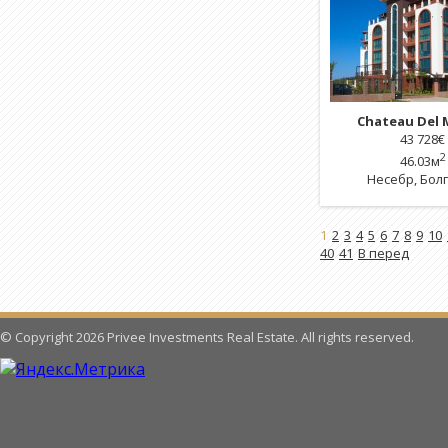
Chateau Del 
43 728
€
2
46.03м
Несебр
,
Бол
1
2
3
4
5
6
7
8
9
10
40
41
В перед
© Copyright 2026 Privee Investments Real Estate. All rights reserved.