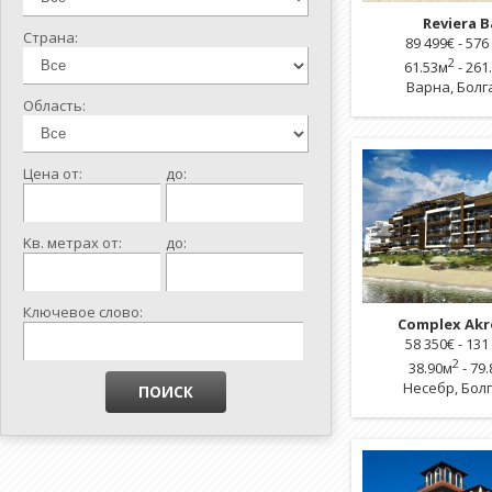
Reviera B
Страна:
89 499
€ -
576
2
61.53м
- 261
Варна
,
Болг
Область:
Цена от:
до:
Kв. метрах от:
до:
Ключевое слово:
Complex Akr
58 350
€ -
131
2
38.90м
- 79
Несебр
,
Бол