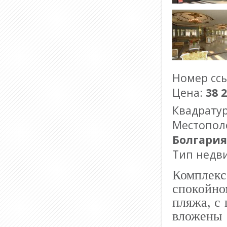
Номер сс
Цена:
38 
Квадрату
Местопол
Болгария
Тип недв
Комплек
спокойно
пляжа, с
вложены