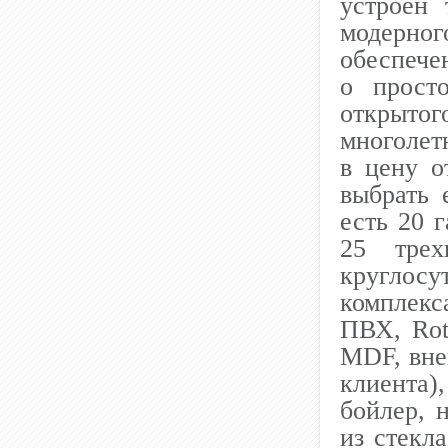
устроен 
модерно
обеспечен
о просто
открыт
многолет
в цену о
выбрать 
есть 20 
25 трех
круглосу
комплекс
ПВХ, Rot
MDF, вне
клиента
бойлер, 
из стекл