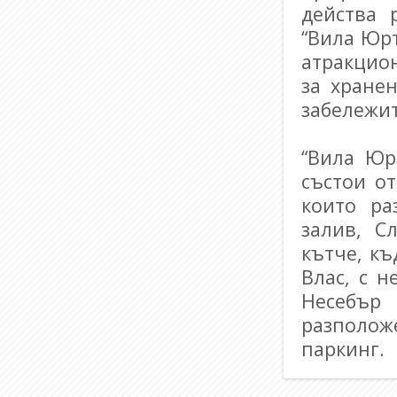
действа 
“
Вила Юр
атракцио
за хранен
забележи
“
Вила Юр
състои о
които ра
залив, С
кътче, к
Влас, с 
Несебъ
разполож
паркинг.