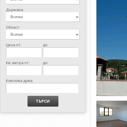
Държава:
Област:
Цена от:
до:
Кв. метра от:
до:
Ключова дума: