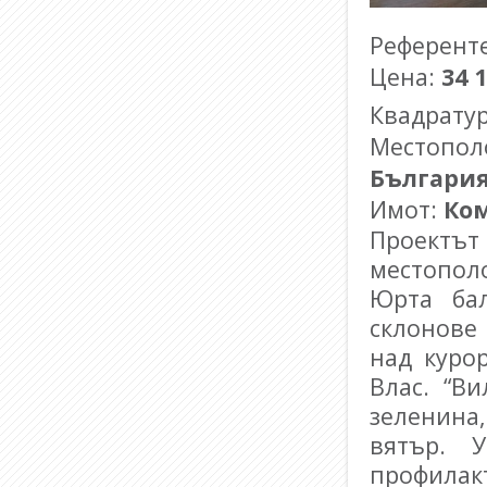
Референт
Цена:
34 
Квадрату
Местопол
Българи
Имот:
Ко
Проект
местопол
Юрта бал
склонове 
над куро
Влас.
“
Ви
зеленина,
вятър. 
профилак