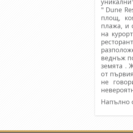
уникални
" Dune Re
площ, ко
плажа, и 
на курорт
ресторан
разполож
веднъж по
земята .
Ж
от първия
не говор
невероятн
Напълно о