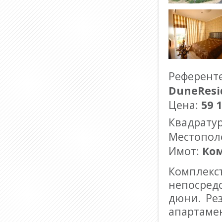
Референт
DuneResi
Цена:
59 
Квадрату
Местопол
Имот:
Ко
Комплек
непосредс
дюни.
Ре
апартаме