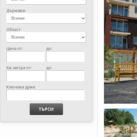
Държава:
Област:
Цена от:
до:
Кв. метра от:
до:
Ключова дума: