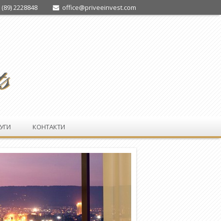
 (89) 2228848
office@priveeinvest.com
УГИ
КОНТАКТИ